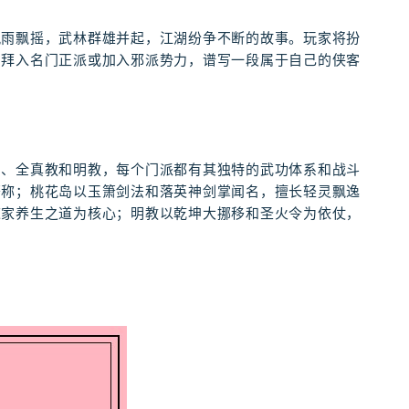
风雨飘摇，武林群雄并起，江湖纷争不断的故事。玩家将扮
，拜入名门正派或加入邪派势力，谱写一段属于自己的侠客
岛、全真教和明教，每个门派都有其独特的武功体系和战斗
著称；桃花岛以玉箫剑法和落英神剑掌闻名，擅长轻灵飘逸
道家养生之道为核心；明教以乾坤大挪移和圣火令为依仗，